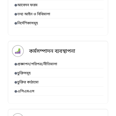
আবেদন ফরম
তথ্য আইন ও বিধিমালা
নির্দেশিকাসমূহ
কর্মসম্পাদন ব্যবস্থাপনা
প্রজ্ঞাপন/পরিপত্র/নীতিমালা
চুক্তিসমূহ
চুক্তির কাঠামো
এপিএমএস