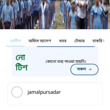
নোটিশ
অফিস আদেশ
খবর
টেন্ডার
চাকরি কর্ন
নো
কোনো তথ্য পাওয়া যায়নি।
টিশ
সকল
jamalpursadar