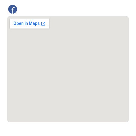
১৬১২২
স্মার্ট ভূমি সেবা
১০৯৮
শিশু সহায়তা লাইন
১৬১০৯
বাংলাদেশ কর্মচারী কল্যাণ বোর্ড হটলাইন
০১৯০৮৮৮৮৮৮৮
মাদকদ্রব্য নিয়ন্ত্রণ হটলাইন